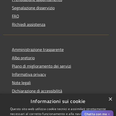
Segnalazione disservizio
FAQ
Richiedi assistenza
Amministrazione trasparente
Albo pretorio
Piano di miglioramento dei servizi
Informativa privacy
Note legali
Dichiarazione di accessibilità
×
Obiettivi di accessibilità per l'anno 2025
Informazioni sui cookie
Questo sito web utilizza cookie tecnici e assimilati strettamente
necessari al corretto funzionamento e alla navigazione del sito,
✕
Chatta con me