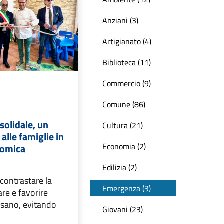
Anziani (3)
Artigianato (4)
Biblioteca (11)
Commercio (9)
Comune (86)
solidale, un
Cultura (21)
alle famiglie in
Economia (2)
nomica
Edilizia (2)
contrastare la
Emergenza (3)
re e favorire
o sano, evitando
Giovani (23)