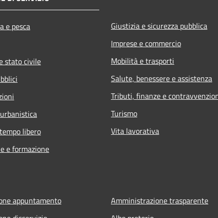
Giustizia e sicurezza pubblica
ra e pesca
Imprese e commercio
Mobilità e trasporti
 stato civile
Salute, benessere e assistenza
bblici
Tributi, finanze e contravvenzio
zioni
Turismo
 urbanistica
Vita lavorativa
 tempo libero
e e formazione
ione appuntamento
Amministrazione trasparente
one disservizio
Albo pretorio