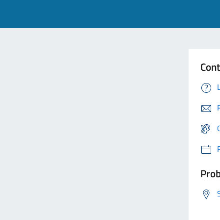
Cont
Prob