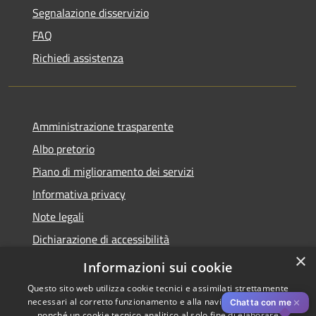
Segnalazione disservizio
FAQ
Richiedi assistenza
Amministrazione trasparente
Albo pretorio
Piano di miglioramento dei servizi
Informativa privacy
Note legali
Dichiarazione di accessibilità
×
Obiettivi di accessibilità per l'anno 2025
Informazioni sui cookie
Questo sito web utilizza cookie tecnici e assimilati strettamente
necessari al corretto funzionamento e alla navigazione del sito,
✕
Chatta con me
nonché un cookie tecnico analitico al solo fine di elaborare