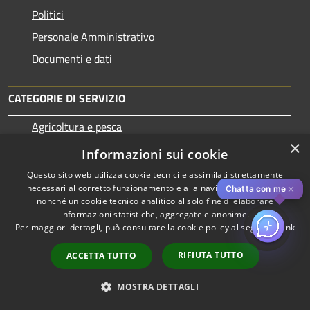
Politici
Personale Amministrativo
Documenti e dati
CATEGORIE DI SERVIZIO
Agricoltura e pesca
×
Ambiente
Informazioni sui cookie
Anagrafe e stato civile
Questo sito web utilizza cookie tecnici e assimilati strettamente
necessari al corretto funzionamento e alla navigazione del sito,
✕
Chatta con me
Appalti pubblici
nonché un cookie tecnico analitico al solo fine di elaborare
Autorizzazioni
informazioni statistiche, aggregate e anonime.
Per maggiori dettagli, può consultare la cookie policy al seguente
link
Catasto e urbanistica
RIFIUTA TUTTO
ACCETTA TUTTO
Cultura e tempo libero
Educazione e formazione
MOSTRA DETTAGLI