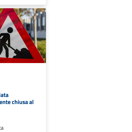
iata
nte chiusa al
ta