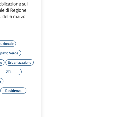
bblicazione sul
iale di Regione
 del 6 marzo
tuzionale
pazio Verde
le
Urbanizzazione
ZTL
e
Residenza