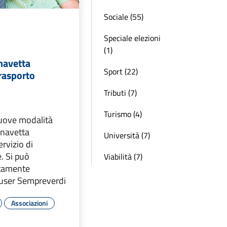
Sociale (55)
Speciale elezioni
(1)
navetta
Sport (22)
rasporto
Tributi (7)
Turismo (4)
nuove modalità
 navetta
Università (7)
ervizio di
e. Si può
Viabilità (7)
ttamente
Auser Sempreverdi
Associazioni