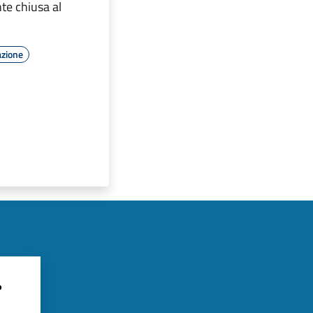
e chiusa al
azione
?