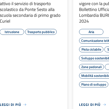
attivo il servizio di trasporto
vigore con la pu
scolastico da Ponte Sesto alla
Bollettino Uffic
scuola secondaria di primo grado
Lombardia BURL
Curiel
2024
Istruzione
Trasporto pubblico
Aria
Comunicazione isti
Pista ciclabile
S
Sviluppo sostenibi
Zone pedonali
Mobilità sostenibil
Piano di sviluppo
LEGGI DI PIÙ
LEGGI DI PIÙ