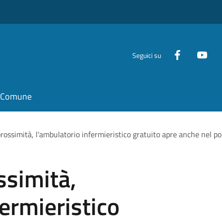
Seguici su
il Comune
prossimità, l'ambulatorio infermieristico gratuito apre anche nel p
ssimità,
fermieristico