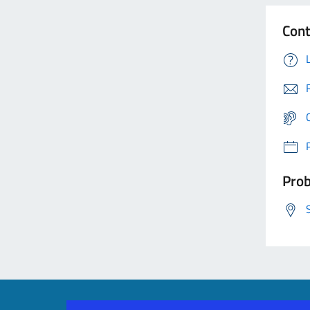
Cont
Prob