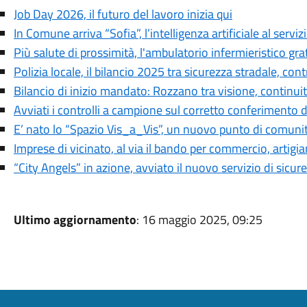
Job Day 2026, il futuro del lavoro inizia qui
In Comune arriva “Sofia”, l’intelligenza artificiale al servizi
Più salute di prossimità, l'ambulatorio infermieristico gr
Polizia locale, il bilancio 2025 tra sicurezza stradale, contra
Bilancio di inizio mandato: Rozzano tra visione, continui
Avviati i controlli a campione sul corretto conferimento de
E’ nato lo “Spazio Vis_a_Vis”, un nuovo punto di comuni
Imprese di vicinato, al via il bando per commercio, artigia
“City Angels” in azione, avviato il nuovo servizio di sicur
Ultimo aggiornamento
: 16 maggio 2025, 09:25