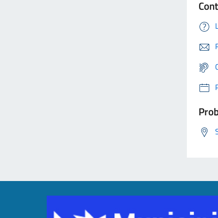
Cont
Prob