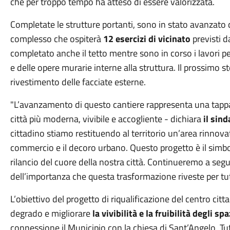
che per troppo tempo ha atteso di essere valorizzata.
Completate le strutture portanti, sono in stato avanzato 
complesso che ospiterà
12 esercizi di vicinato
previsti d
completato anche il tetto mentre sono in corso i lavori per 
e delle opere murarie interne alla struttura. Il prossimo st
rivestimento delle facciate esterne.
"L’avanzamento di questo cantiere rappresenta una tap
città più moderna, vivibile e accogliente - dichiara
il sin
cittadino stiamo restituendo al territorio un’area rinnovata
commercio e il decoro urbano. Questo progetto è il simbol
rilancio del cuore della nostra città. Continueremo a segu
dell’importanza che questa trasformazione riveste per tut
L’obiettivo del progetto di riqualificazione del centro citta
degrado e migliorare
la vivibilità e la fruibilità degli sp
connessione il Municipio con la chiesa di Sant’Angelo. Tut