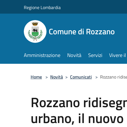
Salta al contenuto principale
Regione Lombardia
Comune di Rozzano
Amministrazione
Novità
Servizi
Vivere 
Home
>
Novità
>
Comunicati
>
Rozzano ridis
Rozzano ridisegn
urbano, il nuovo 