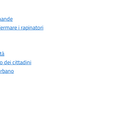
omande
fermare i rapinatori
tà
o dei cittadini
 urbano