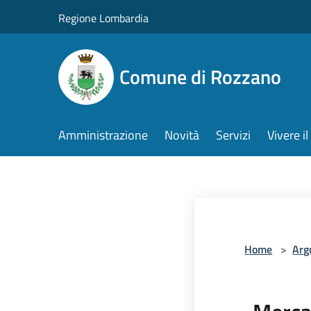
Salta al contenuto principale
Regione Lombardia
Comune di Rozzano
Amministrazione
Novità
Servizi
Vivere 
Home
>
Arg