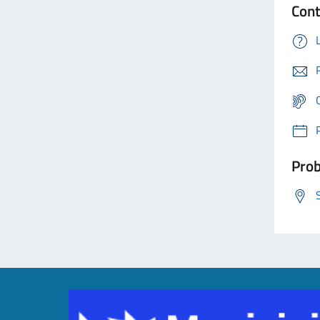
Cont
Prob