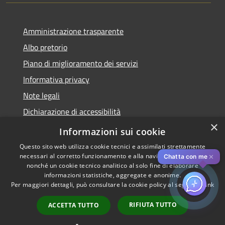
Amministrazione trasparente
Albo pretorio
Piano di miglioramento dei servizi
Informativa privacy
Note legali
Dichiarazione di accessibilità
×
Obiettivi di accessibilità per l'anno 2025
Informazioni sui cookie
Questo sito web utilizza cookie tecnici e assimilati strettamente
necessari al corretto funzionamento e alla navigazione del sito,
✕
Chatta con me
nonché un cookie tecnico analitico al solo fine di elaborare
informazioni statistiche, aggregate e anonime.
RSS
Copyright © 2026 • Comune di
Per maggiori dettagli, può consultare la cookie policy al seguente
link
Accessibilità
Rozzano • Powered by
Privacy
Municipium
Accesso
•
RIFIUTA TUTTO
ACCETTA TUTTO
Cookie
redazione