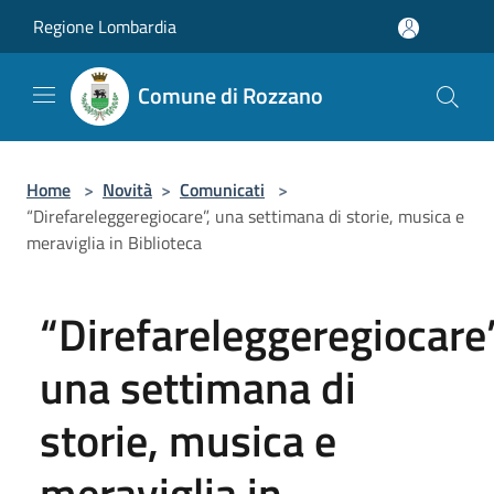
Salta al contenuto principale
Regione Lombardia
Comune di Rozzano
Home
>
Novità
>
Comunicati
>
“Direfareleggeregiocare”, una settimana di storie, musica e
meraviglia in Biblioteca
“Direfareleggeregiocare”
una settimana di
storie, musica e
meraviglia in