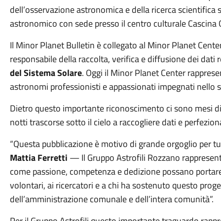
dell’osservazione astronomica e della ricerca scientifica s
astronomico con sede presso il centro culturale Cascina G
Il Minor Planet Bulletin è collegato al Minor Planet Center
responsabile della raccolta, verifica e diffusione dei dati r
del Sistema Solare
. Oggi il Minor Planet Center rapprese
astronomi professionisti e appassionati impegnati nello s
Dietro questo importante riconoscimento ci sono mesi di s
notti trascorse sotto il cielo a raccogliere dati e perfezion
“Questa pubblicazione è motivo di grande orgoglio per tut
Mattia Ferretti
— Il Gruppo Astrofili Rozzano rappresenta
come passione, competenza e dedizione possano portare a ri
volontari, ai ricercatori e a chi ha sostenuto questo pro
dell’amministrazione comunale e dell’intera comunità”.
Per il Gruppo Astrofili questo importante traguardo rappre