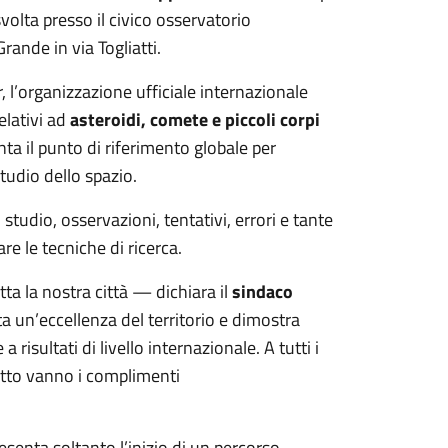
volta presso il civico osservatorio
rande in via Togliatti.
, l’organizzazione ufficiale internazionale
elativi ad
asteroidi, comete e piccoli corpi
nta il punto di riferimento globale per
tudio dello spazio.
tudio, osservazioni, tentativi, errori e tante
are le tecniche di ricerca.
ta la nostra città — dichiara il
sindaco
 un’eccellenza del territorio e dimostra
sultati di livello internazionale. A tutti i
getto vanno i complimenti
senta soltanto l’inizio di un percorso