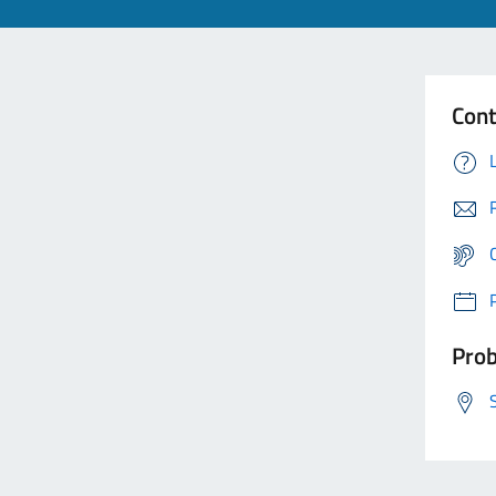
Cont
Prob