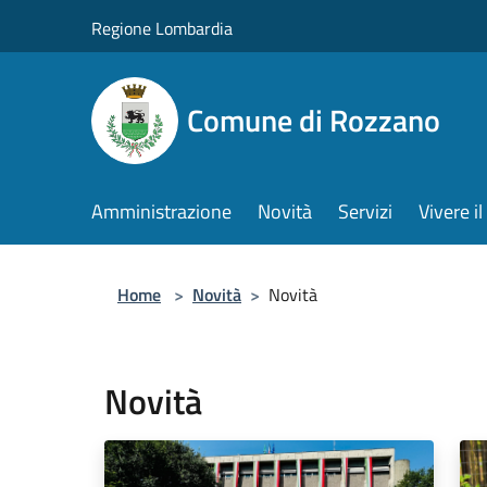
Salta al contenuto principale
Regione Lombardia
Comune di Rozzano
Amministrazione
Novità
Servizi
Vivere 
Home
>
Novità
>
Novità
Novità