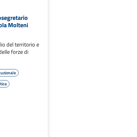
tosegretario
cola Molteni
io del territorio e
elle forze di
tuzionale
tica